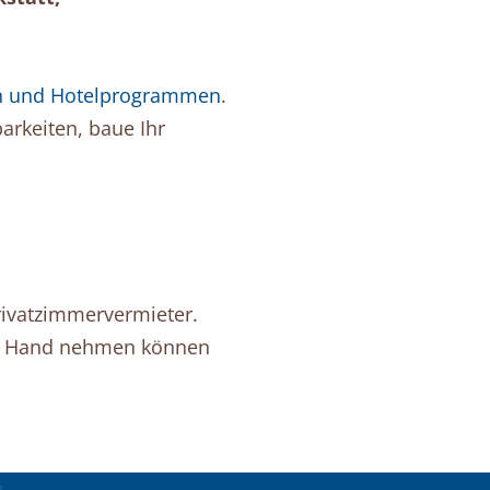
.
n und Hotelprogrammen
.
barkeiten, baue Ihr
rivatzimmervermieter.
 die Hand nehmen können