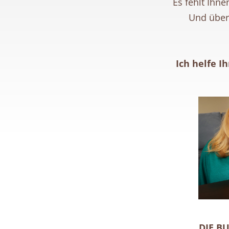
Es fehlt Ihn
Und über
Ich helfe I
DIE BU