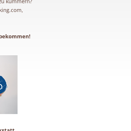
– zu kümmern?
king.com,
zu bekommen!
kstatt,