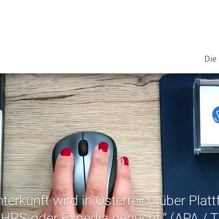
Die
nterkunft wird in Österreich über Plat
HRS oder Expedia gebucht.“ (APA / 